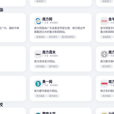
政府部门
政府部门
媒体
南方网
金
广东省
· 新闻媒体
广东
足广州、辐射华南
南方网是由广东省委宣传部主管、南方报业传
金羊网是羊
媒集团主办的重点新闻网站。
重点新闻网
省级媒体
报刊单位
重点新闻网站
省级媒体
南方周末
南
广东省
· 新闻媒体
广东
南方周末官方网站。
南方都市报
地方媒体
报刊单位
电子报刊
奥一网
南
广东省
· 新闻媒体
广东
南方都市报官方网站。
南方农村报
地方媒体
报刊单位
地方媒体
校
暨南大学
汕