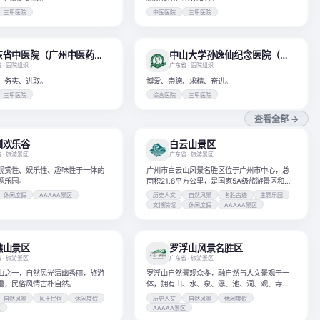
三甲医院
中医医院
三甲医院
广东省中医院（广州中医药大学第二附属医院、广州中医药大学第二临床医学院、广东省中医药科学院、中国中医科学院广东分院）
中山大学孙逸仙纪念医院（中山大学附属第二医院）
省
· 医院组织
广东省
· 医院组织
、务实、进取。
博爱、崇德、求精、奋进。
三甲医院
综合医院
三甲医院
查看全部 →
圳欢乐谷
白云山景区
省
· 旅游景区
广东省
· 旅游景区
观赏性、娱乐性、趣味性于一体的
广州市白云山风景名胜区位于广州市中心，总
题乐园。
面积21.8平方公里，是国家5A级旅游景区和国
家级风景名胜区。
休闲度假
AAAAA景区
历史人文
自然风景
名胜古迹
主题乐园
文博院馆
休闲度假
AAAAA景区
樵山景区
罗浮山风景名胜区
省
· 旅游景区
广东省
· 旅游景区
山之一，自然风光清幽秀丽，旅游
罗浮山自然景观众多，融自然与人文景观于一
重，民俗风情古朴自然。
体，拥有山、水、泉、瀑、池、洞、观、寺、
塔、林等景观。
自然风景
风土民俗
休闲度假
历史人文
自然风景
休闲度假
区
AAAAA景区