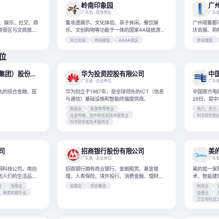
岭南印象园
广
广东省
· 旅游景区
广东
集非遗展示、文化体验、亲子休闲、餐饮娱
广州塔集都
游景区与文商旅综
乐、文创购物等功能于一体的国家4A级旅游景
庆会展、购
区。
风土民俗
休闲度假
AAAA景区
休闲度假
单位
中国平安保险（集团）股份有限公司
华为投资控股有限公司
中
广东省
· 企业单位
广东
先的综合金融、医
华为创立于1987年，是全球领先的ICT（信息
中国南方电网
与通信）基础设施和智能终端提供商。
29日，是
命脉的国有
制造业
批发和零售业
电力、热力
信息传输、软件和信息技术服务业
科学研究和
科学研究和技术服务业
司
招商银行股份有限公司
美
广东省
· 企业单位
广东
网科技公司，用创
招商银行拥有商业银行、金融租赁、基金管
美的是一家
地人们的生活品
理、人寿保险、境外投行、消费金融、理财子
术、智能建
公司等金融牌照的银行集团。
疗、智慧物
业
金融业
金融业
综合集团
制造业
、体育和娱乐业
金融业
卫生和社会