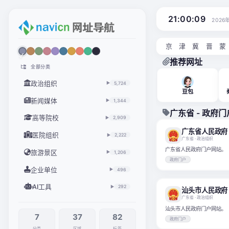
21:00:10
2026
京
津
冀
晋
蒙
推荐网址
全部分类
政治组织
5,724
▶
豆包
新闻媒体
1,344
▶
广东省 - 政府门
高等院校
2,909
▶
广东省人民政府
医院组织
2,222
▶
广东省
· 政治组织
广东省人民政府门户网站。
旅游景区
1,206
▶
政府门户
企业单位
496
▶
AI工具
292
▶
汕头市人民政府
广东省
· 政治组织
汕头市人民政府门户网站。
7
37
82
政府门户
分类
区域
标签