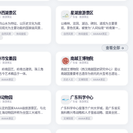
州西湖景区
星湖旅游景区
省
· 旅游景区
广东省
· 旅游景区
的山水为特征、以历史文化为底
以峰林、溶洞、湖泊、碑刻、道观为主要景
和观光为主要功能的国家级风景名
观，景色优美，被誉为“人间仙境”“岭南第一奇
AAAAA级旅游景区。
观”，自隋唐以来便是旅游胜地。
自然风景
休闲度假
自然风景
休闲度假
AAAAA景区
区
查看全部 →
州市宝墨园
南越王博物院
省
· 旅游景区
广东省
· 旅游景区
、岭南园艺、岭南古建筑、珠三角
南越王博物院（西汉南越国史研究中心）是以
古今艺术精品于一体。
南越国重要考古遗存为依托的大型考古遗址类
博物馆。
AAAA景区
历史人文
文博院馆
AAAA景区
州动物园
广东科学中心
省
· 旅游景区
广东省
· 旅游景区
认定的国家AAAA级旅游景区，与北
广东科学中心座落于广州大学城，是广东省实
上海动物园并称为全国三大城市动
施科教兴粤战略和人才强省战略、提高全民科
学文化素养的大型综合性科普场馆。
AAAA景区
文博院馆
AAAA景区