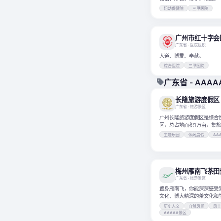
妇幼保健院
三甲医院
广东省
· 医院组织
人道、博爱、奉献。
综合医院
三甲医院
广东省 - AAA
长隆旅游度假区
广东省
· 旅游景区
广州长隆旅游度假区是综合
区，总占地面积1万亩，集
饮、娱乐休闲于一体。
主题乐园
休闲度假
AA
梅州雁南飞茶田
广东省
· 旅游景区
置身雁南飞，你能深深感受
文化、博大精深的茶文化和
化。
历史人文
自然风景
风
AAAAA景区