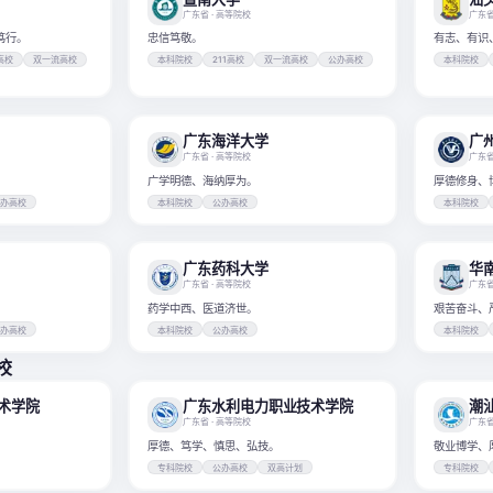
广东省
· 高等院校
广东
笃行。
忠信笃敬。
有志、有识
1高校
双一流高校
本科院校
211高校
双一流高校
公办高校
本科院校
广东海洋大学
广
广东省
· 高等院校
广东
广学明德、海纳厚为。
厚德修身、
公办高校
本科院校
公办高校
本科院校
广东药科大学
华
广东省
· 高等院校
广东
药学中西、医道济世。
艰苦奋斗、
公办高校
本科院校
公办高校
本科院校
校
术学院
广东水利电力职业技术学院
潮
广东省
· 高等院校
广东
厚德、笃学、慎思、弘技。
敬业博学、
专科院校
公办高校
双高计划
专科院校