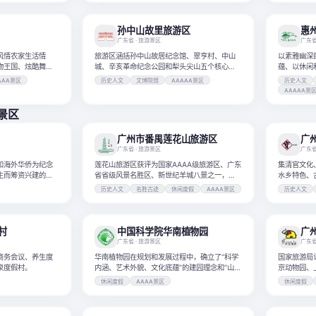
孙中山故里旅游区
惠
广东省
· 旅游景区
广东
风情农家生活情
旅游区涵括孙中山故居纪念馆、翠亨村、中山
以素雅幽深
物王国、炫酷舞台
城、辛亥革命纪念公园和犁头尖山五个核心景
蕴、以休闲
、赏、娱、购于一
区。
胜区和国家
AAA景区
历史人文
文博院馆
AAAAA景区
历史人文
AAAAA景
A景区
广州市番禺莲花山旅游区
广
广东省
· 旅游景区
广东
和海外华侨为纪念
莲花山旅游区获评为国家AAAA级旅游区、广东
集清官文化
生而筹资兴建的会
省省级风景名胜区、新世纪羊城八景之一，是
水乡特色、
您访古、赏花、度假之首选。
历史人文
名胜古迹
休闲度假
AAAA景区
历史人文
村
中国科学院华南植物园
广
广东省
· 旅游景区
广东
商务会议、养生度
华南植物园在规划和发展过程中，确立了“科学
国家旅游局
泉度假村。
内涵、艺术外貌、文化底蕴”的建园理念和“山清
京动物园、
水秀、鸟语花香、峰回路转”的岭南园林风格。
物园。
休闲度假
AAAA景区
休闲度假