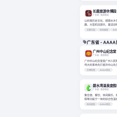
长鹿旅游休博园
广东省
· 旅游景区
以岭南历史文化、顺德水乡
趣、大型机动游乐、童话动
表演为特色，集吃、住、玩
主题乐园
休闲度假
AA
体的综合性度假区。
广东省 - AAA
广州中山纪念堂
广东省
· 旅游景区
广州中山纪念堂是广州人民
伟大的革命先行者孙中山先
堂式建筑。
文博院馆
AAAA景区
碧水湾温泉度假
广东省
· 旅游景区
集住宿、餐饮、休闲娱乐、
假等功能于一体的综合性温
休闲度假
AAAA景区