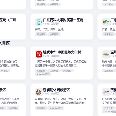
综合医院
三甲医院
专科医院
广州市红十字会医院（广州市应急医院、暨南大学附属广州红十字会医院）
广东药科大学附属第一医院
广东省
· 医院组织
广东
崇德、仁爱、博学、至臻。
仁爱、敬业
综合医院
三甲医院
中医医院
AA景区
锦绣中华·中国民俗文化村
深
广东省
· 旅游景区
广东
性主题旅游度假
中国第一个荟萃各民族民间艺术、民俗风情和
融参与性、
旅游景区、酒店餐
民居建筑于一园的大型文化旅游景区。
中国现代主
AAA景区
风土民俗
主题乐园
休闲度假
主题乐园
AAAAA景区
景区
观澜湖休闲旅游区
西
广东省
· 旅游景区
广东
到源远流长的客家
集运动、商务、养生、旅游、会议、文化、美
广东四大名
生态优美的旅游文
食、购物、居住等为一体的国际休闲旅游度假
文化底蕴厚
区。
土民俗
休闲度假
休闲度假
AAAAA景区
历史人文
AAAAA景