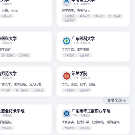
省
· 高等院校
广东省
· 高等院校
、有恒、有为。
博学慎思、明辨笃行。
公办高校
本科院校
985高校
211高校
双一流高校
公办高校
州医科大学
广东医科大学
省
· 高等院校
广东省
· 高等院校
博学致远。
立志立德、求真求精。
双一流高校
公办高校
本科院校
公办高校
南师范大学
韶关学院
省
· 高等院校
广东省
· 高等院校
严谨治学、求实创新、为人师表。
立志、崇德、勤学、创新。
211高校
双一流高校
公办高校
本科院校
公办高校
查看全部 →
汕职业技术学院
广东南华工商职业学院
省
· 高等院校
广东省
· 高等院校
厚德强技。
求真务实、勤恳好学、健康和谐、儒雅自尊。
民办高校
专科院校
公办高校