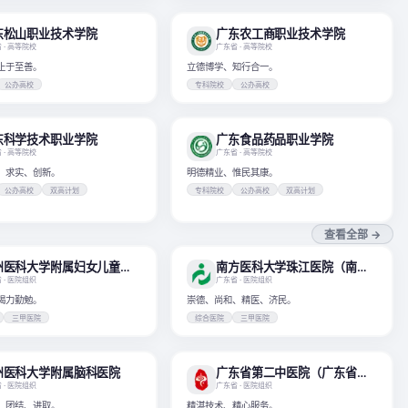
东松山职业技术学院
广东农工商职业技术学院
省
· 高等院校
广东省
· 高等院校
止于至善。
立德博学、知行合一。
公办高校
专科院校
公办高校
东科学技术职业学院
广东食品药品职业学院
省
· 高等院校
广东省
· 高等院校
、求实、创新。
明德精业、惟民其康。
公办高校
双高计划
专科院校
公办高校
双高计划
查看全部 →
广州医科大学附属妇女儿童医疗中心（广州市妇女儿童医疗中心、广州市儿童医院、广州市妇婴医院、广州市妇幼保健院）
南方医科大学珠江医院（南方医科大学第二附属医院）
省
· 医院组织
广东省
· 医院组织
竭力勤勉。
崇德、尚和、精医、济民。
三甲医院
综合医院
三甲医院
州医科大学附属脑科医院
广东省第二中医院（广东省中医药工程技术研究院）
省
· 医院组织
广东省
· 医院组织
、团结、进取。
精湛技术、精心服务。