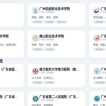
广州民航职业技术学院
广
广东省
· 高等院校
广东
团结、进取、求实、创新。
笃志弘毅、
专科院校
公办高校
双高计划
专科院校
术学院
佛山职业技术学院
广
广东省
· 高等院校
广东
专长、加强实践、
修身、笃学、长技、创新。
厚德、高能
专科院校
公办高校
专科院校
院
广东省人民医院（广东省医学科学院、南方医科大学附属广东省人民医院）
南方医科大学南方医院（南方医科大学第一附属医院）
广东省
· 医院组织
广东
以人为本、生命至上。
正心精专、
综合医院
三甲医院
妇幼保健院
广东省妇幼保健院（广东省妇产医院、广东省儿童医院、南方科技大学附属妇女儿童医院）
广东省第二人民医院（广东省应急医院）
广
广东省
· 医院组织
广东
扶危救急、厚德精医。
敬业、仁爱