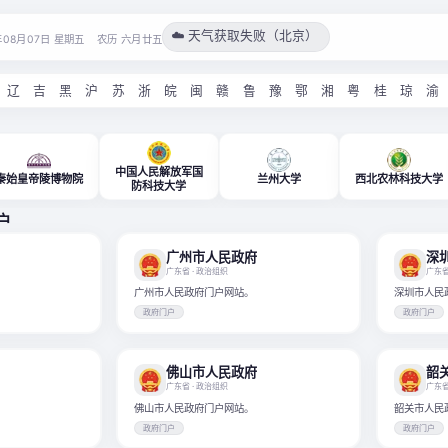
☁️ 天气获取失败（北京）
年08月07日 星期五
农历 六月廿五
辽
吉
黑
沪
苏
浙
皖
闽
赣
鲁
豫
鄂
湘
粤
桂
琼
渝
中国人民解放军国
秦始皇帝陵博物院
兰州大学
西北农林科技大学
防科技大学
户
广州市人民政府
深
广东省
· 政治组织
广东
广州市人民政府门户网站。
深圳市人民
政府门户
政府门户
佛山市人民政府
韶
广东省
· 政治组织
广东
佛山市人民政府门户网站。
韶关市人民
政府门户
政府门户