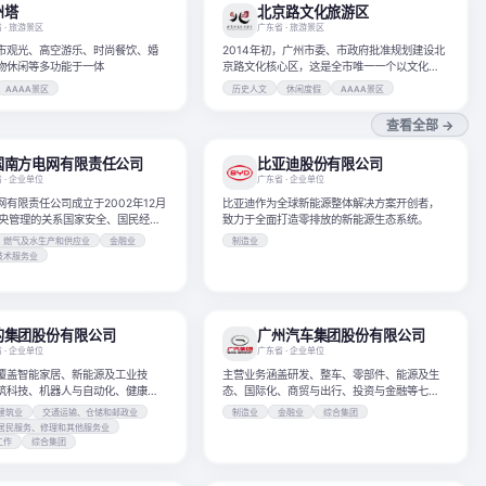
州塔
北京路文化旅游区
省
· 旅游景区
广东省
· 旅游景区
市观光、高空游乐、时尚餐饮、婚
2014年初，广州市委、市政府批准规划建设北
物休闲等多功能于一体
京路文化核心区，这是全市唯一一个以文化保
护与发展为主要内容和特色的产业发展功能
AAAA景区
历史人文
休闲度假
AAAA景区
区。
查看全部 →
国南方电网有限责任公司
比亚迪股份有限公司
省
· 企业单位
广东省
· 企业单位
有限责任公司成立于2002年12月
比亚迪作为全球新能源整体解决方案开创者，
中央管理的关系国家安全、国民经济
致力于全面打造零排放的新能源生态系统。
重要骨干企业。
、燃气及水生产和供应业
金融业
制造业
技术服务业
的集团股份有限公司
广州汽车集团股份有限公司
省
· 企业单位
广东省
· 企业单位
覆盖智能家居、新能源及工业技
主营业务涵盖研发、整车、零部件、能源及生
筑科技、机器人与自动化、健康医
态、国际化、商贸与出行、投资与金融等七大
流等业务的全球化科技集团
板块。
建筑业
交通运输、仓储和邮政业
制造业
金融业
综合集团
居民服务、修理和其他服务业
工作
综合集团