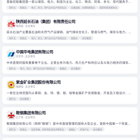
晋能控股集团是一家以煤炭、电力、制造为主业，化工、物流、贸易、多元、现代服务于一
体的特大型综合能源企业
采矿业
制造业
电力、热力、燃气及水生产和供应业
交通运输、仓储和邮政业
租赁和商务服务业
陕西延长石油（集团）有限责任公司
陕西省
· 企业单位
延长石油产业覆盖石油和天然气产运储销、油气煤综合化工、管道与燃气、煤炭与电力、新
能源新材料、技术研发、金融物贸等领域。
采矿业
制造业
电力、热力、燃气及水生产和供应业
金融业
综合集团
中国华电集团有限公司
北京市
· 企业单位
中央直管的国有重要骨干企业。主营业务为电力、热力生产和供应以及与电力相关的煤炭等
一次能源开发和相关专业技术服务。
采矿业
电力、热力、燃气及水生产和供应业
金融业
综合集团
紫金矿业集团股份有限公司
福建省
· 企业单位
一家在全球范围内从事铜、金、锌、锂、银、钼等金属矿产资源勘查、开发及工程设计、技
术应用研究的大型跨国矿业集团
采矿业
综合集团
鞍钢集团有限公司
辽宁省
· 企业单位
鞍钢集团有限公司（简称“鞍钢”）是中央直接管理的国有大型企业，是新中国第一个恢复建
设的大型钢铁联合企业和最早建成的钢铁生产基地。
采矿业
制造业
信息传输、软件和信息技术服务业
金融业
房地产业
综合集团