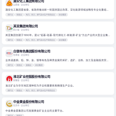
潞安化工集团有限公司
山西省
· 企业单位
潞安化工集团是省委、省政府推动新一轮国资国企改革、深化能源领域战略性专业化重组
中，新设成立的省属大型能化企业集团。
采矿业
制造业
电力、热力、燃气及水生产和供应业
综合集团
其亚集团有限公司
四川省
· 企业单位
其亚集团创建于1990年，是以“铝基-硅基-现代煤化工-新能源-矿业”为主产业的大型企业集
团。
采矿业
制造业
电力、热力、燃气及水生产和供应业
综合集团
白银有色集团股份有限公司
甘肃省
· 企业单位
业务涵盖铜、铅、锌、金、银等有色及稀贵金属的采矿、选矿、冶炼、加工及金融投资贸易
领域。
采矿业
制造业
金融业
综合集团
淮北矿业控股股份有限公司
安徽省
· 企业单位
淮北矿业为华东地区煤种较为齐全和重要炼焦精煤生产企业。
采矿业
制造业
电力、热力、燃气及水生产和供应业
中金黄金股份有限公司
北京市
· 企业单位
中金黄金是集团公司发展黄金矿业主业的主要平台。
采矿业
制造业