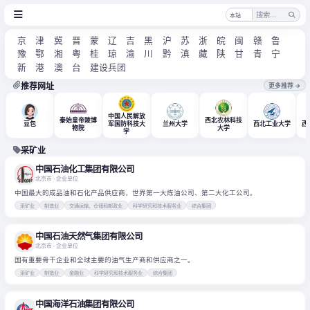
京
津
冀
晋
蒙
辽
吉
黑
沪
苏
浙
皖
闽
赣
鲁
豫
鄂
湘
粤
桂
琼
渝
川
黔
滇
藏
陕
甘
青
宁
新
港
澳
台
建设兵团
推荐网址
更多推荐 →
中国人民解放
秦始皇帝陵博
西北农林科技
豆包
军国防科技大
兰州大学
西北工业大学
西
物院
大学
学
采矿业
中国石油化工集团有限公司
北京市
· 企业单位
中国最大的成品油和石化产品供应商，世界第一大炼油公司、第二大化工公司。
采矿业
制造业
交通运输、仓储和邮政业
科学研究和技术服务业
综合集团
中国石油天然气集团有限公司
北京市
· 企业单位
国有重要骨干企业和全球主要的油气生产商和供应商之一。
采矿业
制造业
金融业
科学研究和技术服务业
综合集团
中国海洋石油集团有限公司