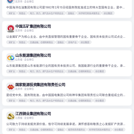
北京市
· 企业单位
中国海洋石油集团有限公司是1982年2月15日经国务院批准成立的特大型国有企业，是中国
最大的海上油气生产运营商。
采矿业
制造业
电力、热力、燃气及水生产和供应业
金融业
科学研究和技术服务业
综合集团
中国五矿集团有限公司
北京市
· 企业单位
以金属矿产为核心主业、由中央直接管理的国有重要骨干企业，国有资本投资公司试点企
业。
采矿业
制造业
交通运输、仓储和邮政业
金融业
房地产业
综合集团
山东能源集团有限公司
山东省
· 企业单位
山东能源集团是山东省能源行业的国有资本投资公司、我国能源行业的重要骨干企业，承担
着保障能源安全、优化能源布局、优化能源结构的主体责任。
采矿业
制造业
电力、热力、燃气及水生产和供应业
交通运输、仓储和邮政业
综合集团
国家能源投资集团有限责任公司
北京市
· 企业单位
是经党中央、国务院批准，由中国国电集团公司和神华集团有限责任公司联合重组成立的中
央骨干能源企业，是国有资本投资公司改革、创建世界一流示范企业。
采矿业
制造业
电力、热力、燃气及水生产和供应业
交通运输、仓储和邮政业
综合集团
江西铜业集团有限公司
江西省
· 企业单位
公司致力于持续发掘资源价值，恪守可持续发展承诺，满怀感恩和敬畏之心发掘矿产资源价
值，追求人与自然的和谐共生。
采矿业
制造业
交通运输、仓储和邮政业
金融业
租赁和商务服务业
科学研究和技术服务业
综合集团