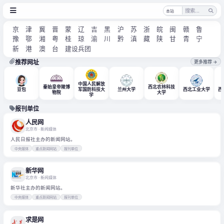
京
津
冀
晋
蒙
辽
吉
黑
沪
苏
浙
皖
闽
赣
鲁
豫
鄂
湘
粤
桂
琼
渝
川
黔
滇
藏
陕
甘
青
宁
新
港
澳
台
建设兵团
推荐网址
更多推荐 →
中国人民解放
秦始皇帝陵博
西北农林科技
豆包
军国防科技大
兰州大学
西北工业大学
西
物院
大学
学
报刊单位
人民网
北京市
· 新闻媒体
人民日报社主办的新闻网站。
中央媒体
重点新闻网站
报刊单位
新华网
北京市
· 新闻媒体
新华社主办的新闻网站。
中央媒体
重点新闻网站
报刊单位
求是网