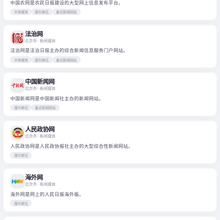
中国农网是农民日报建设的大型网上信息发布平台。
中央媒体
报刊单位
重点新闻网站
法治网
北京市
· 新闻媒体
法治网是法治日报主办的综合新闻信息服务门户网站。
中央媒体
报刊单位
重点新闻网站
中国新闻网
北京市
· 新闻媒体
中国新闻网是中国新闻社主办的新闻网站。
报刊单位
重点新闻网站
人民政协网
北京市
· 新闻媒体
人民政协网是人民政协报社主办的大型综合性新闻网站。
报刊单位
海外网
北京市
· 新闻媒体
海外网是网上的人民日报海外版。
报刊单位