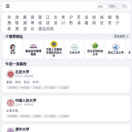
京
津
冀
晋
蒙
辽
吉
黑
沪
苏
浙
皖
闽
赣
鲁
豫
鄂
湘
粤
桂
琼
渝
川
黔
滇
藏
陕
甘
青
宁
新
港
澳
台
建设兵团
推荐网址
更多推荐 →
中国人民解放
秦始皇帝陵博
西北农林科技
豆包
军国防科技大
兰州大学
西北工业大学
西
物院
大学
学
双一流高校
北京大学
北京市
· 高等院校
爱国、进步、民主、科学。
本科院校
985高校
211高校
双一流高校
公办高校
中国人民大学
北京市
· 高等院校
实事求是。
本科院校
985高校
211高校
双一流高校
公办高校
清华大学