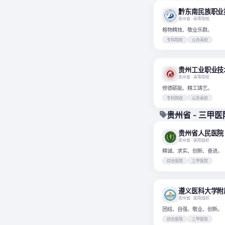
黔东南民族职业
贵州省
· 高等院校
格物精技、敬业乐群。
专科院校
公办高校
贵州工业职业技
贵州省
· 高等院校
修德砺能、精工铸艺。
专科院校
公办高校
贵州省 - 三甲医
贵州省
· 医院组织
精诚、求实、创新、奋进。
综合医院
三甲医院
遵义医科大学附
贵州省
· 医院组织
团结、自强、敬业、创新。
综合医院
三甲医院