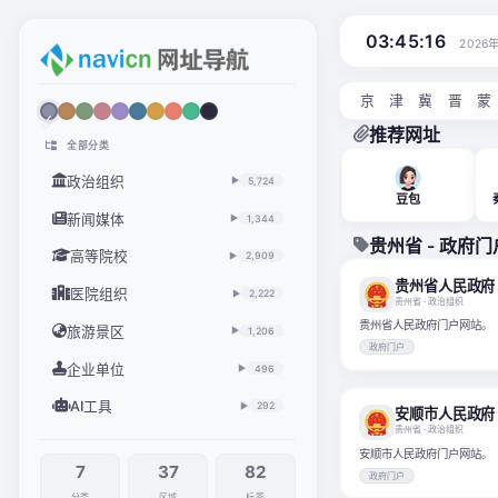
03:45:16
2026
京
津
冀
晋
蒙
推荐网址
全部分类
政治组织
5,724
▶
豆包
新闻媒体
1,344
▶
贵州省 - 政府门
高等院校
2,909
▶
贵州省人民政府
医院组织
2,222
▶
贵州省
· 政治组织
贵州省人民政府门户网站。
旅游景区
1,206
▶
政府门户
企业单位
496
▶
AI工具
292
▶
安顺市人民政府
贵州省
· 政治组织
安顺市人民政府门户网站。
7
37
82
政府门户
分类
区域
标签