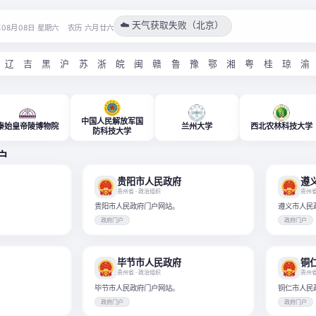
☁️ 天气获取失败（北京）
年08月08日 星期六
农历 六月廿六
辽
吉
黑
沪
苏
浙
皖
闽
赣
鲁
豫
鄂
湘
粤
桂
琼
渝
中国人民解放军国
秦始皇帝陵博物院
兰州大学
西北农林科技大学
防科技大学
户
贵阳市人民政府
遵
贵州省
· 政治组织
贵州
贵阳市人民政府门户网站。
遵义市人民
政府门户
政府门户
毕节市人民政府
铜
贵州省
· 政治组织
贵州
毕节市人民政府门户网站。
铜仁市人民
政府门户
政府门户