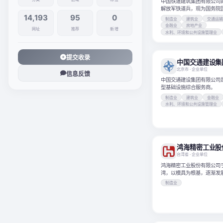
中国铁道建筑集团有限公司
解放军铁道兵，现为国务院
14,193
95
0
委员会管理的特大型建筑企
制造业
建筑业
交通运
金融业
房地产业
网址
推荐
新增
水利、环境和公共设施管理业
提交收录
中国交通建设集
北京市
· 企业单位
信息反馈
中国交通建设集团有限公司
型基础设施综合服务商。
制造业
建筑业
金融业
水利、环境和公共设施管理业
鸿海精密工业股
台湾省
· 企业单位
鸿海精密工业股份有限公司于
湾，以模具为根基，逐渐发
业。
制造业