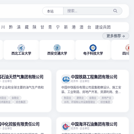
川
黔
滇
藏
陕
甘
青
宁
新
港
澳
台
建设兵团
更多推荐 →
西北工业大学
西安交通大学
电子科技大学
四川大
国石油天然气集团有限公司
中国铁路工程集团有限公司
市
· 企业单位
北京市
· 企业单位
干企业和全球主要的油气生产商和
中国中铁股份有限公司是集勘察设计、施工安
。
装、工业制造、房地产开发、资源利用、金融
投资和其他新兴业务于一体的特大型企业集
制造业
金融业
制造业
建筑业
金融业
房地产业
团。
技术服务业
综合集团
水利、环境和公共设施管理业
综合集团
国中化控股有限责任公司
中国海洋石油集团有限公司
市
· 企业单位
北京市
· 企业单位