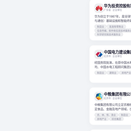
华为投资控股有
广东省
· 企业单位
华为创立于1987年，是全球
与通信）基础设施和智能终
制造业
批发和零售业
信息传输、软件和信息技术服务
科学研究和技术服务业
中国电力建设集
北京市
· 企业单位
经国务院批准，在原中国水
司、中国水电工程顾问集团
司、中国南方电网有限责任公
制造业
建筑业
房地产
（区、市）勘测设计、施工
础上重组而成跨国经营的综
业。
中粮集团有限公
北京市
· 企业单位
中粮集团有限公司立足农粮
足食品、金融及地产领域，
的国际化农粮食品企业。
农、林、牧、渔业
制造业
房地产业
综合集团