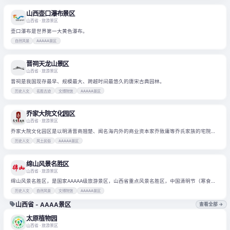
山西壶口瀑布景区
山西省
· 旅游景区
壶口瀑布是世界第一大黄色瀑布。
自然风景
AAAAA景区
晋祠天龙山景区
山西省
· 旅游景区
晋祠是我国现存最早、规模最大、跨越时间最悠久的唐宋古典园林。
历史人文
名胜古迹
文博院馆
AAAAA景区
乔家大院文化园区
山西省
· 旅游景区
乔家大院文化园区是以明清晋商翘楚、闻名海内外的商业资本家乔致庸等乔氏家族的宅院而
得名。
历史人文
风土民俗
AAAAA景区
绵山风景名胜区
山西省
· 旅游景区
绵山风景名胜区，是国家AAAAA级旅游景区，山西省重点风景名胜区，中国清明节（寒食
节）发源地，中国寒食清明文化研究中心，中国寒食清明文化博物馆。
历史人文
自然风景
文博院馆
AAAAA景区
山西省 - AAAA景区
查看全部 →
太原植物园
山西省
· 旅游景区