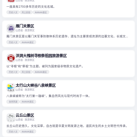
山西省
· 旅游景区
一座具有2700多年历史的文化名城。
历史人文
风土民俗
AAAAA景区
雁门关景区
山西省
· 旅游景区
雁门关景区是以雁门关军事防御体系历史遗存、遗址为主要景观资源的边塞文化、长城文
化、关隘文化旅游区。
历史人文
AAAAA景区
洪洞大槐树寻根祭祖园旅游景区
山西省
· 旅游景区
以“寻根”和“祭祖”为主题，被列为国家级非物质文化遗产。
历史人文
风土民俗
AAAAA景区
太行山大峡谷八泉峡景区
山西省
· 旅游景区
八泉峡被称为“太行第一雄峡”，集自然风光与现代时尚于一体。
自然风景
AAAAA景区
云丘山景区
山西省
· 旅游景区
云丘山历史悠久，文化深厚，自古就是华夏文明发源之地，道民共生的乡土文明世代传承。
历史人文
AAAAA景区