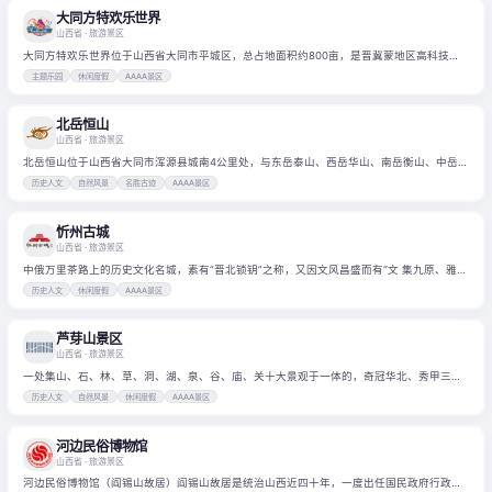
大同方特欢乐世界
山西省
· 旅游景区
大同方特欢乐世界位于山西省大同市平城区，总占地面积约800亩，是晋冀蒙地区高科技主
题乐园。
主题乐园
休闲度假
AAAA景区
北岳恒山
山西省
· 旅游景区
北岳恒山位于山西省大同市浑源县城南4公里处，与东岳泰山、西岳华山、南岳衡山、中岳
嵩山并称为中华五岳，齐名天下。
历史人文
自然风景
名胜古迹
AAAA景区
忻州古城
山西省
· 旅游景区
中俄万里茶路上的历史文化名城，素有“晋北锁钥”之称，又因文风昌盛而有“文 集九原、雅出
秀容”之誉，是晋北政治、文化中心和商品集散重镇。
历史人文
休闲度假
AAAA景区
芦芽山景区
山西省
· 旅游景区
一处集山、石、林、草、洞、湖、泉、谷、庙、关十大景观于一体的，奇冠华北、秀甲三晋
的“北方原始型山水形态旅游景区”。
历史人文
自然风景
休闲度假
AAAA景区
河边民俗博物馆
山西省
· 旅游景区
河边民俗博物馆（阎锡山故居）阎锡山故居是统治山西近四十年，一度出任国民政府行政院