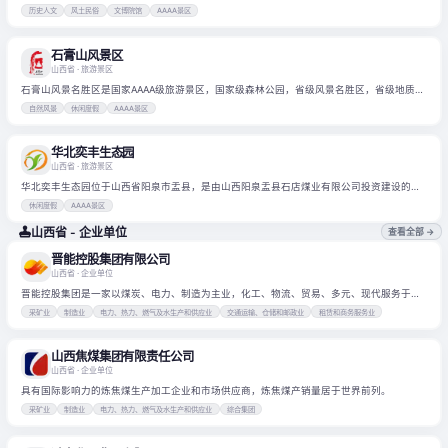
长的阎锡山的府宅。
历史人文
风土民俗
文博院馆
AAAA景区
石膏山风景区
山西省
· 旅游景区
石膏山风景名胜区是国家AAAA级旅游景区，国家级森林公园，省级风景名胜区，省级地质公
园。
自然风景
休闲度假
AAAA景区
华北奕丰生态园
山西省
· 旅游景区
华北奕丰生态园位于山西省阳泉市盂县，是由山西阳泉盂县石店煤业有限公司投资建设的综
合型生态旅游景区。
休闲度假
AAAA景区
山西省 - 企业单位
查看全部 →
晋能控股集团有限公司
山西省
· 企业单位
晋能控股集团是一家以煤炭、电力、制造为主业，化工、物流、贸易、多元、现代服务于一
体的特大型综合能源企业
采矿业
制造业
电力、热力、燃气及水生产和供应业
交通运输、仓储和邮政业
租赁和商务服务业
山西焦煤集团有限责任公司
山西省
· 企业单位
具有国际影响力的炼焦煤生产加工企业和市场供应商，炼焦煤产销量居于世界前列。
采矿业
制造业
电力、热力、燃气及水生产和供应业
综合集团