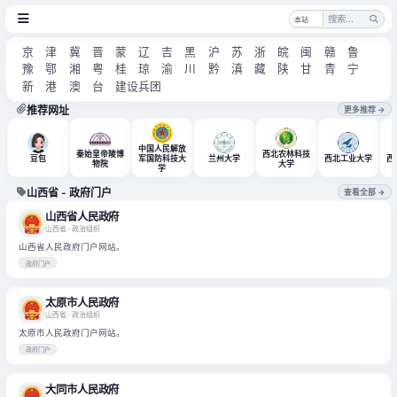
京
津
冀
晋
蒙
辽
吉
黑
沪
苏
浙
皖
闽
赣
鲁
豫
鄂
湘
粤
桂
琼
渝
川
黔
滇
藏
陕
甘
青
宁
新
港
澳
台
建设兵团
推荐网址
更多推荐 →
中国人民解放
秦始皇帝陵博
西北农林科技
豆包
军国防科技大
兰州大学
西北工业大学
西
物院
大学
学
山西省 - 政府门户
查看全部 →
山西省人民政府
山西省
· 政治组织
山西省人民政府门户网站。
政府门户
太原市人民政府
山西省
· 政治组织
太原市人民政府门户网站。
政府门户
大同市人民政府