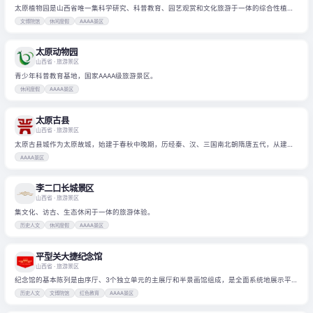
太原植物园是山西省唯一集科学研究、科普教育、园艺观赏和文化旅游于一体的综合性植物
园。
文博院馆
休闲度假
AAAA景区
太原动物园
山西省
· 旅游景区
青少年科普教育基地，国家AAAA级旅游景区。
休闲度假
AAAA景区
太原古县
山西省
· 旅游景区
太原古县城作为太原故城，始建于春秋中晚期，历经秦、汉、三国南北朝隋唐五代，从建成
到焚毁历经一千余年，在全国都城遗址中独具特色。
AAAA景区
李二口长城景区
山西省
· 旅游景区
集文化、访古、生态休闲于一体的旅游体验。
历史人文
休闲度假
AAAA景区
平型关大捷纪念馆
山西省
· 旅游景区
纪念馆的基本陈列是由序厅、3个独立单元的主展厅和半景画馆组成，是全面系统地展示平
型关大捷这一经典战斗的专题展馆。
历史人文
文博院馆
红色教育
AAAA景区