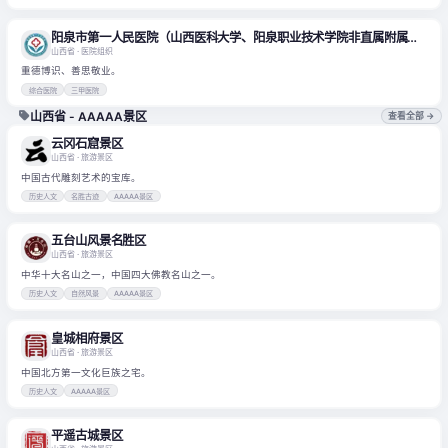
阳泉市第一人民医院（山西医科大学、阳泉职业技术学院非直属附属医院）
山西省
· 医院组织
重德博识、善思敬业。
综合医院
三甲医院
山西省 - AAAAA景区
查看全部 →
云冈石窟景区
山西省
· 旅游景区
中国古代雕刻艺术的宝库。
历史人文
名胜古迹
AAAAA景区
五台山风景名胜区
山西省
· 旅游景区
中华十大名山之一，中国四大佛教名山之一。
历史人文
自然风景
AAAAA景区
皇城相府景区
山西省
· 旅游景区
中国北方第一文化巨族之宅。
历史人文
AAAAA景区
平遥古城景区